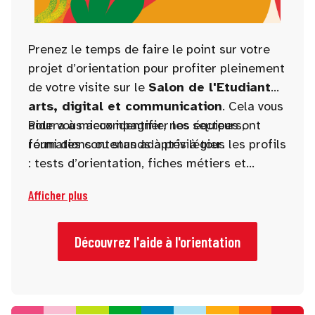
Prenez le temps de faire le point sur votre
projet d’orientation pour profiter pleinement
de votre visite sur le
Salon de l'Etudiant
arts, digital et communication
. Cela vous
aidera à mieux identifier les secteurs,
Pour vous accompagner, nos équipes ont
formations ou stands à privilégier.
réuni des contenus adaptés à tous les profils
: tests d’orientation, fiches métiers et
études, conseils de la rédaction ou encore
Afficher plus
stands à ne pas manquer.
Découvrez l'aide à l'orientation