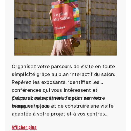
Organisez votre parcours de visite en toute
simplicité grâce au plan interactif du salon.
Repérez les exposants, identifiez les
conférences qui vous intéressent et
préparez votre itinéraire pour ne rien
Cet outil vous permet d’optimiser votre
manquer le jour J.
temps sur place et de construire une visite
adaptée à votre projet et à vos centres
d’intérêt.
Le plan interactif sera disponible
Afficher plus
10 jours avant l’ouverture du salon.