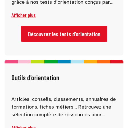
grâce à nos tests d’orientation conçus par
des spécialistes. Centres d’intérêt,
Afficher plus
compétences, personnalité, aspirations : nos
tests vous permettent de mieux vous
connaître et d’identifier des pistes adaptées
Découvrez les tests d'orientation
à votre profil.
Outils d'orientation
Articles, conseils, classements, annuaires de
formations, fiches métiers… Retrouvez une
sélection complète de ressources pour
approfondir votre réflexion et affiner votre
Afficher plus