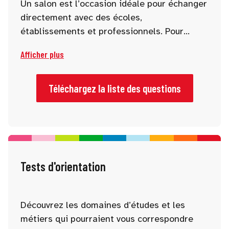
Un salon est l’occasion idéale pour échanger
directement avec des écoles,
établissements et professionnels. Pour
préparer ces rencontres, choisissez dès
Afficher plus
maintenant les questions essentielles à
poser aux exposants : admissions,
programmes, débouchés, stages, vie
Téléchargez la liste des questions
étudiante… Notre sélection vous aidera à
mener des échanges utiles !
Tests d'orientation
Découvrez les domaines d’études et les
métiers qui pourraient vous correspondre