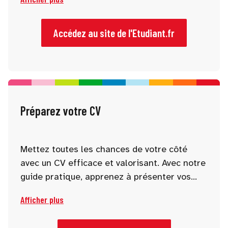
projet d’études. Nos outils vous
accompagnent à chaque étape pour mieux
comprendre les formations, les débouchés
Accédez au site de l'Etudiant.fr
et les parcours possibles.
Préparez votre CV
Mettez toutes les chances de votre côté
avec un CV efficace et valorisant. Avec notre
guide pratique, apprenez à présenter vos
expériences, compétences et centres
Afficher plus
d’intérêt afin de capter l’attention des
recruteurs. Un bon CV est souvent la